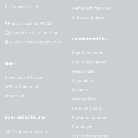
Die Antwort ist: JA!
Gemeinschaftspraxen
Software Updates
🎙 Podcast: hashtagPRAXIS
📨 Newsletter: News und Updates
appointmed für...
📘 E-Book: Mein Weg zum Physiotherapeuten
Ergotherapeuten
Ernährungsberater
Mehr
Heilpraktiker
Downloads & Presse
Logopäden
AGBs & Dokumente
Masseure
Impressum
Osteopathen
Personal Trainer
So erreichst Du uns
Physiotherapeuten
Podologen
info@appointmed.com
Psychotherapeuten