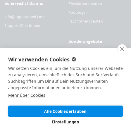
So erreichst Du uns
Physiotherapeuten
Podologen
info@appointmed.com
Psychotherapeuten
Support-Chat öffnen
Sonderangebote
Für Physio Austria Mitglieder
Wir verwenden Cookies 🍪
Für logopädieaustria Mitglieder
Wir setzen Cookies ein, um die Nutzung unserer Webseite
Für OEGO Mitglieder
zu analysieren, einschließlich des Such und Surfverlaufs,
Suchbegriffen um Dir auf Dein Nutzungsverhalten
Für VDOE Mitglieder
angepasste Informationen anbieten zu können.
Mehr über Cookies
144
Bewertungen auf ProvenExpert.com
Alle Cookies erlauben
Made with ❤️ remotely in
Eisen
|
appointmed GmbH
Einstellungen