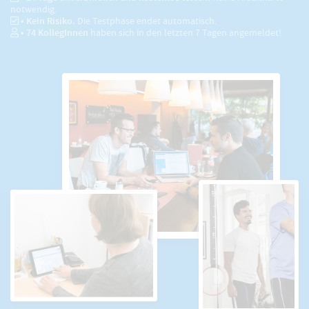
notwendig.
• Kein Risiko.
Die Testphase endet automatisch.
•
74
KollegInnen
haben sich in den letzten 7 Tagen angemeldet!