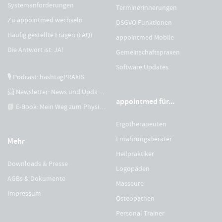
Systemanforderungen
Terminerinnerungen
Zu appointmed wechseln
DSGVO Funktionen
Häufig gestellte Fragen (FAQ)
appointmed Mobile
Die Antwort ist: JA!
Gemeinschaftspraxen
Software Updates
🎙 Podcast: hashtagPRAXIS
📨 Newsletter: News und Updates
appointmed für...
📘 E-Book: Mein Weg zum Physiotherapeuten
Ergotherapeuten
Ernährungsberater
Mehr
Heilpraktiker
Downloads & Presse
Logopäden
AGBs & Dokumente
Masseure
Impressum
Osteopathen
Personal Trainer