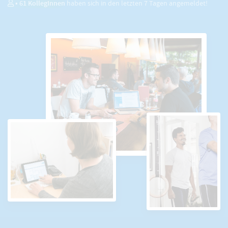
•
61
KollegInnen
haben sich in den letzten 7 Tagen angemeldet!