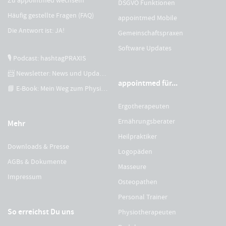
DSGVO Funktionen
Häufig gestellte Fragen (FAQ)
appointmed Mobile
Die Antwort ist: JA!
Gemeinschaftspraxen
Software Updates
🎙 Podcast: hashtagPRAXIS
📨 Newsletter: News und Updates
appointmed für...
📘 E-Book: Mein Weg zum Physiotherapeuten
Ergotherapeuten
Ernährungsberater
Mehr
Heilpraktiker
Downloads & Presse
Logopäden
AGBs & Dokumente
Masseure
Impressum
Osteopathen
Personal Trainer
So erreichst Du uns
Physiotherapeuten