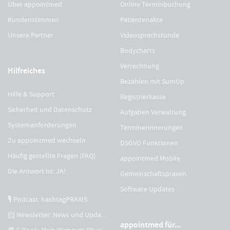
Über appointmed
Online Terminbuchung
Kundenstimmen
Patientenakte
Unsere Partner
Videosprechstunde
Bodycharts
Verrechnung
Hilfreiches
Bezahlen mit SumUp
Hilfe & Support
Registrierkasse
Sicherheit und Datenschutz
Aufgaben Verwaltung
Systemanforderungen
Terminerinnerungen
Zu appointmed wechseln
DSGVO Funktionen
Häufig gestellte Fragen (FAQ)
appointmed Mobile
Die Antwort ist: JA!
Gemeinschaftspraxen
Software Updates
🎙 Podcast: hashtagPRAXIS
📨 Newsletter: News und Updates
appointmed für...
📘 E-Book: Mein Weg zum Physiotherapeuten