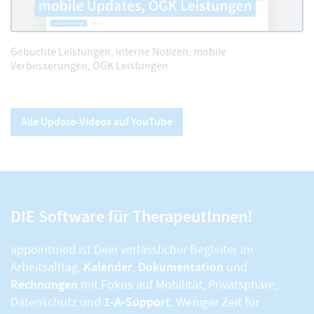
Gebuchte Leistungen, interne Notizen, mobile
Verbesserungen, ÖGK Leistungen
Alle Update-Videos auf YouTube
DIE Software für TherapeutInnen!
appointmed ist Dein verlässlicher Begleiter im
Kalender
Dokumentation
Arbeitsalltag.
,
und
Rechnungen
mit Fokus auf Mobilität, Privatsphäre,
1-A-Support
Datenschutz und
. Weniger Zeit für