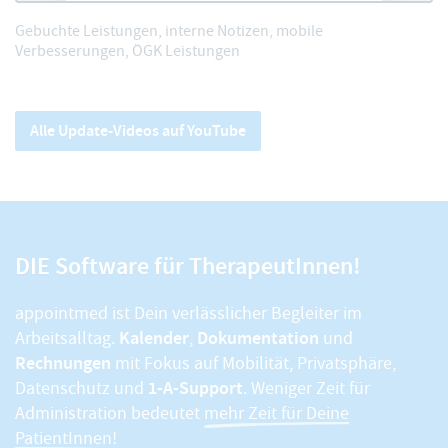
Gebuchte Leistungen, interne Notizen, mobile
Verbesserungen, ÖGK Leistungen
Alle Update-Videos auf YouTube
DIE Software für TherapeutInnen!
appointmed ist Dein verlässlicher Begleiter im
Kalender
Dokumentation
Arbeitsalltag.
,
und
Rechnungen
mit Fokus auf Mobilität, Privatsphäre,
1-A-Support
Datenschutz und
. Weniger Zeit für
Administration bedeutet
mehr Zeit für Deine
PatientInnen!