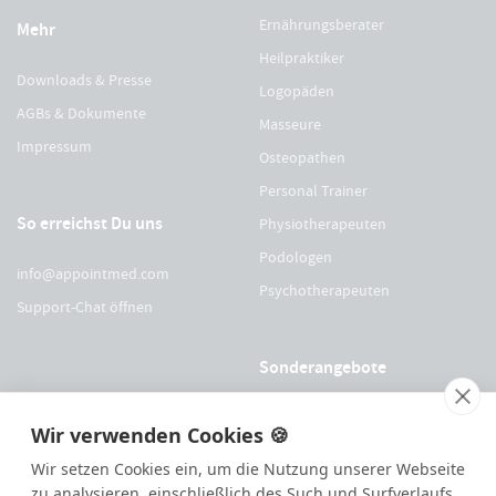
Ernährungsberater
Mehr
Heilpraktiker
Downloads & Presse
Logopäden
AGBs & Dokumente
Masseure
Impressum
Osteopathen
Personal Trainer
So erreichst Du uns
Physiotherapeuten
Podologen
info@appointmed.com
Psychotherapeuten
Support-Chat öffnen
Sonderangebote
Für Physio Austria Mitglieder
Wir verwenden Cookies 🍪
Für logopädieaustria Mitglieder
Wir setzen Cookies ein, um die Nutzung unserer Webseite
Für OEGO Mitglieder
zu analysieren, einschließlich des Such und Surfverlaufs,