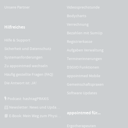
Unsere Partner
Videosprechstunde
Bodycharts
Verrechnung
Hilfreiches
Bezahlen mit SumUp
Hilfe & Support
Registrierkasse
Sicherheit und Datenschutz
Aufgaben Verwaltung
Systemanforderungen
Terminerinnerungen
Zu appointmed wechseln
DSGVO Funktionen
Häufig gestellte Fragen (FAQ)
appointmed Mobile
Die Antwort ist: JA!
Gemeinschaftspraxen
Software Updates
🎙 Podcast: hashtagPRAXIS
📨 Newsletter: News und Updates
appointmed für...
📘 E-Book: Mein Weg zum Physiotherapeuten
Ergotherapeuten