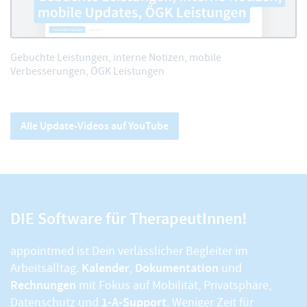
Gebuchte Leistungen, interne Notizen, mobile
Verbesserungen, ÖGK Leistungen
Alle Update-Videos auf YouTube
DIE Software für TherapeutInnen!
appointmed ist Dein verlässlicher Begleiter im
Kalender
Dokumentation
Arbeitsalltag.
,
und
Rechnungen
mit Fokus auf Mobilität, Privatsphäre,
1-A-Support
Datenschutz und
. Weniger Zeit für