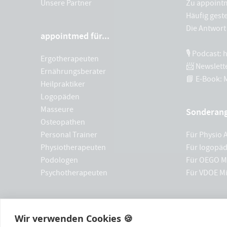
Unsere Partner
Zu appoint
Häufig geste
Die Antwort 
appointmed für...
🎙 Podcast:
Ergotherapeuten
📨 Newslett
Ernährungsberater
📘 E-Book:
Heilpraktiker
Logopäden
Masseure
Sonderan
Osteopathen
Personal Trainer
Für Physio A
Physiotherapeuten
Für logopäd
Podologen
Für OEGO Mi
Psychotherapeuten
Für VDOE Mi
Wir verwenden Cookies 🍪