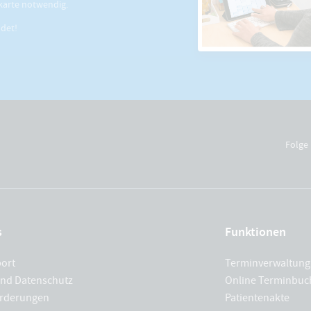
karte notwendig.
ldet!
Folge 
s
Funktionen
port
Terminverwaltung
und Datenschutz
Online Terminbu
rderungen
Patientenakte