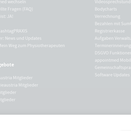
med wechseln
Videosprechstund
llte Fragen (FAQ)
Bodycharts
ist: JA!
Verrechnung
Bezahlen mit Sum
 hashtagPRAXIS
Registrierkasse
er: News und Updates
Aufgaben Verwalt
 Mein Weg zum Physiotherapeuten
Terminerinnerun
DSGVO Funktione
appointmed Mobil
gebote
Gemeinschaftspra
Software Updates
ustria Mitglieder
ieaustria Mitglieder
tglieder
tglieder