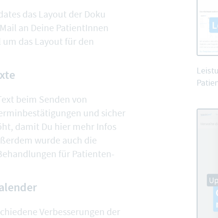
dates das Layout der Doku
-Mail an Deine PatientInnen
al um das
Layout für den
Leist
exte
Patien
 Text beim Senden von
erminbestätigungen
und sicher
ht, damit Du hier mehr Infos
Außerdem wurde auch die
 Behandlungen für
Patienten-
alender
schiedene Verbesserungen der