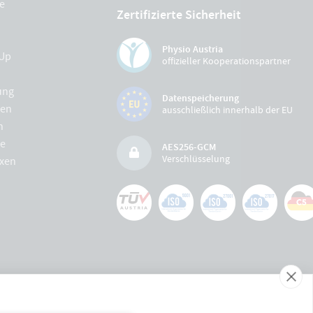
e
Zertifizierte Sicherheit
Physio Austria
Up
offizieller Kooperationspartner
ung
Datenspeicherung
gen
ausschließlich innerhalb der EU
n
e
AES256-GCM
Verschlüsselung
xen