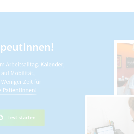
apeutInnen!
Kalender
im Arbeitsalltag.
,
auf Mobilität,
. Weniger Zeit für
e PatientInnen!
Test starten