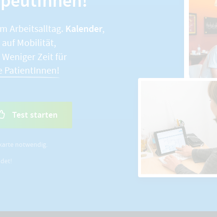
apeutInnen!
Kalender
im Arbeitsalltag.
,
auf Mobilität,
. Weniger Zeit für
e PatientInnen!
Test starten
karte notwendig.
ldet!