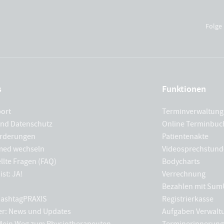
Folge 
s
Funktionen
port
Terminverwaltung
und Datenschutz
Online Terminbu
rderungen
Patientenakte
med wechseln
Videosprechstund
llte Fragen (FAQ)
Bodycharts
ist: JA!
Verrechnung
Bezahlen mit Sum
 hashtagPRAXIS
Registrierkasse
er: News und Updates
Aufgaben Verwalt