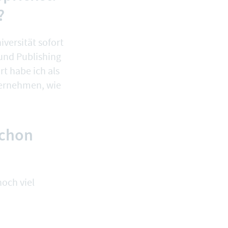
?
iversität sofort
und Publishing
t habe ich als
ternehmen, wie
schon
och viel