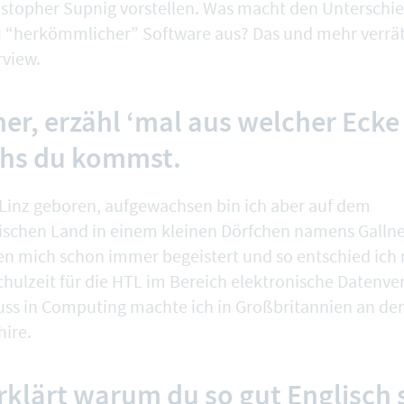
istopher Supnig vorstellen. Was macht den Unterschi
 “herkömmlicher” Software aus? Das und mehr verrät
rview.
er, erzähl ‘mal aus welcher Ecke
chs du kommst.
n Linz geboren, aufgewachsen bin ich aber auf dem
ischen Land in einem kleinen Dörfchen namens Galln
 mich schon immer begeistert und so entschied ich 
hulzeit für die HTL im Bereich elektronische Datenve
ss in Computing machte ich in Großbritannien an de
hire
.
rklärt warum du so gut Englisch 