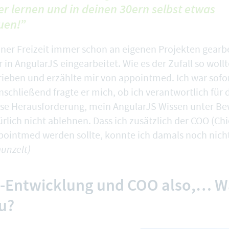
r lernen und in deinen 30ern selbst etwas
uen!”
iner Freizeit immer schon an eigenen Projekten gearb
in AngularJS eingearbeitet. Wie es der Zufall so wollt
rieben und erzählte mir von appointmed. Ich war sofor
nschließend fragte er mich, ob ich verantwortlich für
iese Herausforderung, mein AngularJS Wissen unter Bew
rlich nicht ablehnen. Dass ich zusätzlich der COO (Ch
ppointmed werden sollte, konnte ich damals noch nich
unzelt)
-Entwicklung und COO also,… W
u?