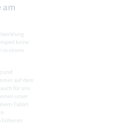
e am
ntwicklung
ispiel keine
h in einem
rgrund
 immer auf dem
 auch für uns
können unser
einem Tablet
rn
en höheren