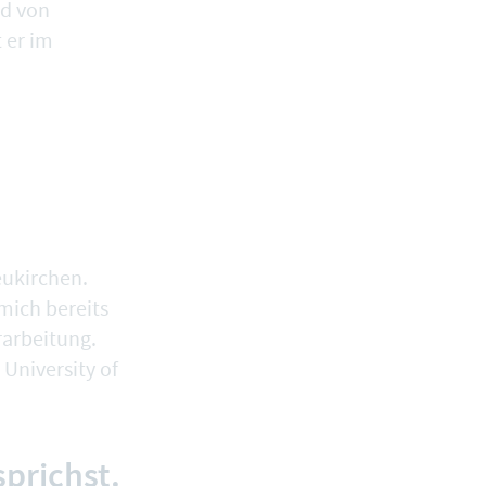
ed von
 er im
eukirchen.
mich bereits
rarbeitung.
r
University of
sprichst.