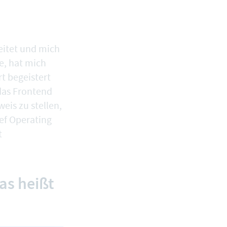
eitet und mich
e, hat mich
t begeistert
 das Frontend
eis zu stellen,
ief Operating
t
as heißt