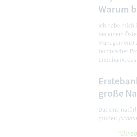
Warum bi
Ich habe mich i
bei einem Öst
Management) al
technischer Pr
Erstebank, das
Ersteban
große Na
Das sind natür
größer!
(schmu
“Du so