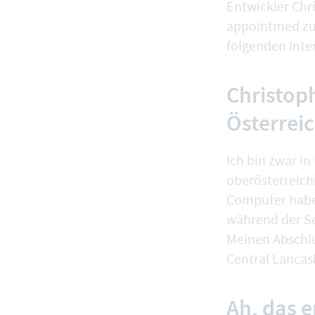
Entwickler Chr
appointmed zu
folgenden Inte
Christoph
Österrei
Ich bin zwar i
oberösterreich
Computer haben
während der Sc
Meinen Abschlu
Central Lancas
Ah, das e