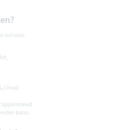
ken?
n auf viele
let,
, Linux)
it appointmed
 werden kann.