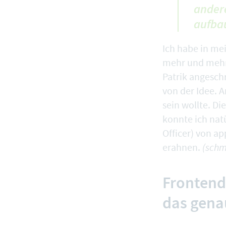
andere
aufba
Ich habe in me
mehr und mehr 
Patrik angesch
von der Idee. A
sein wollte. D
konnte ich natü
Officer) von a
erahnen.
(schm
Frontend
das gena