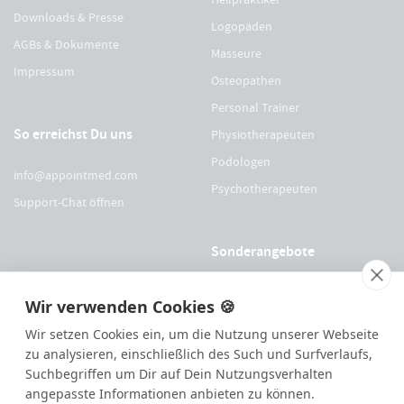
Downloads & Presse
Logopäden
AGBs & Dokumente
Masseure
Impressum
Osteopathen
Personal Trainer
So erreichst Du uns
Physiotherapeuten
Podologen
info@appointmed.com
Psychotherapeuten
Support-Chat öffnen
Sonderangebote
Für Physio Austria Mitglieder
Wir verwenden Cookies 🍪
Für logopädieaustria Mitglieder
Wir setzen Cookies ein, um die Nutzung unserer Webseite
Für OEGO Mitglieder
zu analysieren, einschließlich des Such und Surfverlaufs,
Für VDOE Mitglieder
Suchbegriffen um Dir auf Dein Nutzungsverhalten
angepasste Informationen anbieten zu können.