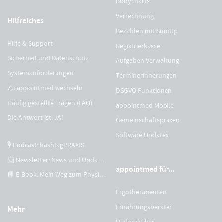
Bodycharts
Verrechnung
Hilfreiches
Bezahlen mit SumUp
Hilfe & Support
Registrierkasse
Sicherheit und Datenschutz
Aufgaben Verwaltung
Systemanforderungen
Terminerinnerungen
Zu appointmed wechseln
DSGVO Funktionen
Häufig gestellte Fragen (FAQ)
appointmed Mobile
Die Antwort ist: JA!
Gemeinschaftspraxen
Software Updates
🎙 Podcast: hashtagPRAXIS
📨 Newsletter: News und Updates
appointmed für...
📘 E-Book: Mein Weg zum Physiotherapeuten
Ergotherapeuten
Ernährungsberater
Mehr
Heilpraktiker