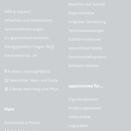
Bezahlen mit SumUp
Hilfe & Support
Registrierkasse
Sicherheit und Datenschutz
Aufgaben Verwaltung
Systemanforderungen
Terminerinnerungen
Zu appointmed wechseln
DSGVO Funktionen
Häufig gestellte Fragen (FAQ)
appointmed Mobile
Die Antwort ist: JA!
Gemeinschaftspraxen
Software Updates
🎙 Podcast: hashtagPRAXIS
📨 Newsletter: News und Updates
appointmed für...
📘 E-Book: Mein Weg zum Physiotherapeuten
Ergotherapeuten
Ernährungsberater
Mehr
Heilpraktiker
Downloads & Presse
Logopäden