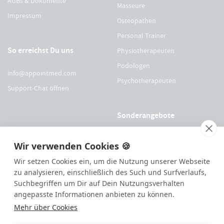
AGBs & Dokumente
Masseure
Impressum
Osteopathen
Personal Trainer
So erreichst Du uns
Physiotherapeuten
Podologen
info@appointmed.com
Psychotherapeuten
Support-Chat öffnen
Sonderangebote
Für Physio Austria Mitglieder
Wir verwenden Cookies 🍪
Für logopädieaustria Mitglieder
Wir setzen Cookies ein, um die Nutzung unserer Webseite
Für OEGO Mitglieder
zu analysieren, einschließlich des Such und Surfverlaufs,
Suchbegriffen um Dir auf Dein Nutzungsverhalten
Für VDOE Mitglieder
angepasste Informationen anbieten zu können.
Mehr über Cookies
144
Bewertungen auf ProvenExpert.com