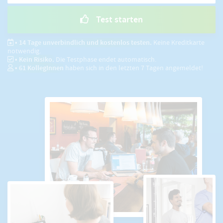
Test starten
• 14 Tage unverbindlich und kostenlos testen.
Keine Kreditkarte
notwendig.
• Kein Risiko.
Die Testphase endet automatisch.
•
61
KollegInnen
haben sich in den letzten 7 Tagen angemeldet!