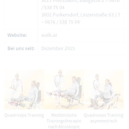
3013 Pressbaum, Badgasse 2 –
0676
/ 538 75 04
3002 Purkersdorf, Linzerstraße 63 / 7
–
0676 / 538 75 04
Website:
walk.at
Bei uns seit:
Dezember 2015
Quadriceps Training
Medizinische
Quadriceps Training
Trainingstherapie
asymmetrisch
nach Atroskopie