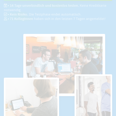
• 14 Tage unverbindlich und kostenlos testen.
Keine Kreditkarte
notwendig.
• Kein Risiko.
Die Testphase endet automatisch.
•
71
KollegInnen
haben sich in den letzten 7 Tagen angemeldet!