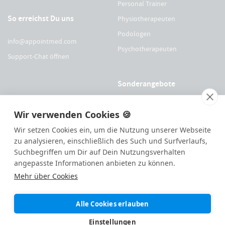
Personal Trainer
So erreichst Du uns
Physiotherapeuten
Podologen
info@appointmed.com
Psychotherapeuten
Support-Chat öffnen
Sonderangebote
Für Physio Austria Mitglieder
Wir verwenden Cookies 🍪
Für logopädieaustria Mitglieder
Wir setzen Cookies ein, um die Nutzung unserer Webseite
Für OEGO Mitglieder
zu analysieren, einschließlich des Such und Surfverlaufs,
Suchbegriffen um Dir auf Dein Nutzungsverhalten
Für VDOE Mitglieder
angepasste Informationen anbieten zu können.
Mehr über Cookies
144
Bewertungen auf ProvenExpert.com
Alle Cookies erlauben
Made with ❤️ remotely in
Eisenstadt
|
appointmed GmbH
Einstellungen