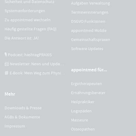
Sicherheit und Datenschutz
Aufgaben Verwaltung
Systemanforderungen
Terminerinnerungen
Zu appointmed wechseln
DSGVO Funktionen
Häufig gestellte Fragen (FAQ)
appointmed Mobile
Die Antwort ist: JA!
Gemeinschaftspraxen
Software Updates
🎙 Podcast: hashtagPRAXIS
📨 Newsletter: News und Updates
appointmed für...
📘 E-Book: Mein Weg zum Physiotherapeuten
Ergotherapeuten
Ernährungsberater
Mehr
Heilpraktiker
Downloads & Presse
Logopäden
AGBs & Dokumente
Masseure
Impressum
Osteopathen