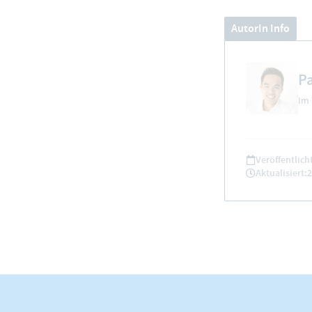
AutorIn Info
Pa
Im
Veröffentlich
Aktualisiert:
2