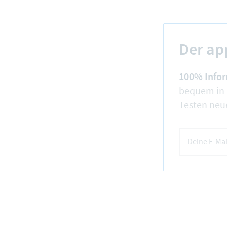
Der a
100% Info
bequem in 
Testen neue