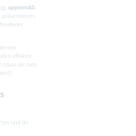
appointAD
og:
.
präsentieren,
friedener
tienten
den effektiv
n (dass sie zum
ben)?
es
ten und dir