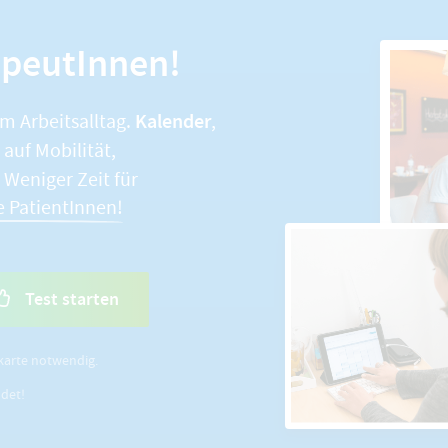
apeutInnen!
Kalender
im Arbeitsalltag.
,
auf Mobilität,
. Weniger Zeit für
e PatientInnen!
Test starten
karte notwendig.
ldet!