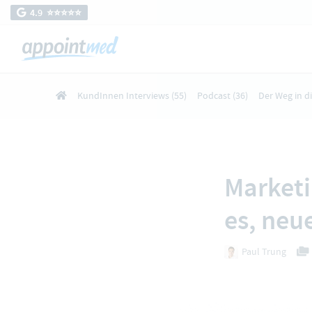
4.9 ⭐️⭐️⭐️⭐️⭐️
KundInnen Interviews
(55)
Podcast
(36)
Der Weg in d
Marketi
es, neu
Paul Trung