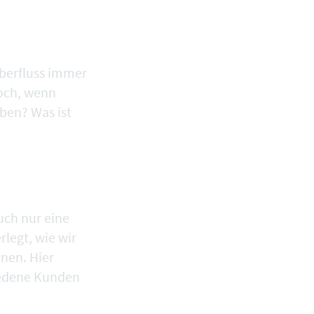
berfluss immer
doch, wenn
en? Was ist
uch nur eine
legt, wie wir
nen. Hier
riedene Kunden