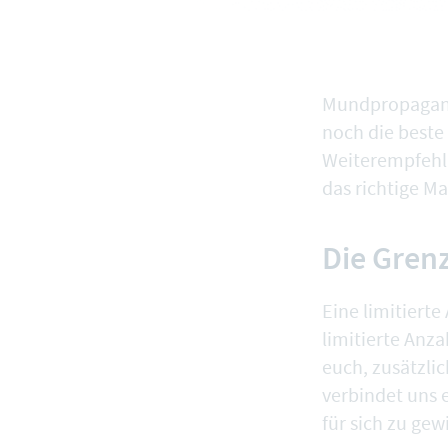
Mundpropaganda
noch die beste
Weiterempfehl
das richtige Ma
Die Gren
Eine limitiert
limitierte Anz
euch, zusätzli
verbindet uns 
für sich zu gew