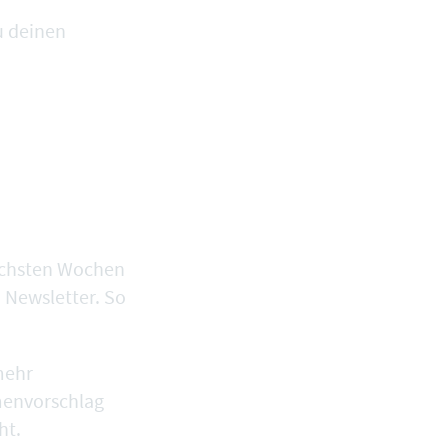
u deinen
nächsten Wochen
 Newsletter. So
mehr
menvorschlag
ht.