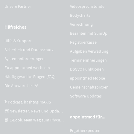
Unsere Partner
Videosprechstunde
Bodycharts
Verrechnung
Hilfreiches
Bezahlen mit SumUp
Hilfe & Support
Registrierkasse
Sicherheit und Datenschutz
Aufgaben Verwaltung
Systemanforderungen
Terminerinnerungen
Zu appointmed wechseln
DSGVO Funktionen
Häufig gestellte Fragen (FAQ)
appointmed Mobile
Die Antwort ist: JA!
Gemeinschaftspraxen
Software Updates
🎙 Podcast: hashtagPRAXIS
📨 Newsletter: News und Updates
appointmed für...
📘 E-Book: Mein Weg zum Physiotherapeuten
Ergotherapeuten