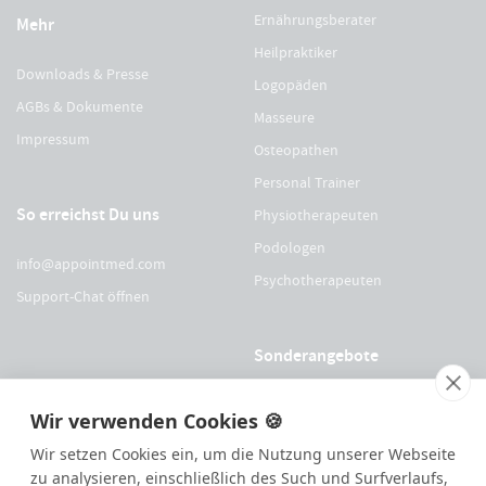
Ernährungsberater
Mehr
Heilpraktiker
Downloads & Presse
Logopäden
AGBs & Dokumente
Masseure
Impressum
Osteopathen
Personal Trainer
So erreichst Du uns
Physiotherapeuten
Podologen
info@appointmed.com
Psychotherapeuten
Support-Chat öffnen
Sonderangebote
Für Physio Austria Mitglieder
Wir verwenden Cookies 🍪
Für logopädieaustria Mitglieder
Wir setzen Cookies ein, um die Nutzung unserer Webseite
Für OEGO Mitglieder
zu analysieren, einschließlich des Such und Surfverlaufs,