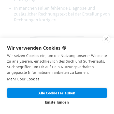
In manchen Fällen fehlende Diagnose und
zusätzlicher Rechnungstext bei der Erstellung von
Rechnungen korrigiert.
Wir verwenden Cookies 🍪
Änderungen vom 24. Mai 2018
Wir setzen Cookies ein, um die Nutzung unserer Webseite
zu analysieren, einschließlich des Such und Surfverlaufs,
Suchbegriffen um Dir auf Dein Nutzungsverhalten
angepasste Informationen anbieten zu können.
NEU
Mehr über Cookies
EU-Datenschutz-Grundverordnung (DSGVO)
Alle Cookies erlauben
Mit Inkrafttreten der DSGVO am 25.05.2018 haben
Einstellungen
wir natürlich auch alle wichtigen Änderungen und
neuen Funktionen in appointmed implementiert.