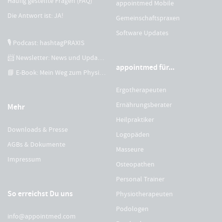
Häufig gestellte Fragen (FAQ)
appointmed Mobile
Die Antwort ist: JA!
Gemeinschaftspraxen
Software Updates
🎙 Podcast: hashtagPRAXIS
📨 Newsletter: News und Updates
appointmed für...
📘 E-Book: Mein Weg zum Physiotherapeuten
Ergotherapeuten
Ernährungsberater
Mehr
Heilpraktiker
Downloads & Presse
Logopäden
AGBs & Dokumente
Masseure
Impressum
Osteopathen
Personal Trainer
So erreichst Du uns
Physiotherapeuten
Podologen
info@appointmed.com