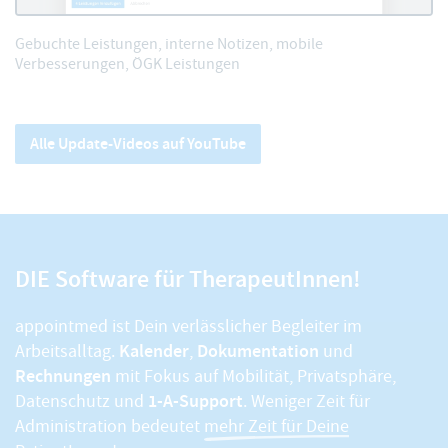
Gebuchte Leistungen, interne Notizen, mobile
Verbesserungen, ÖGK Leistungen
Alle Update-Videos auf YouTube
DIE Software für TherapeutInnen!
appointmed ist Dein verlässlicher Begleiter im
Kalender
Dokumentation
Arbeitsalltag.
,
und
Rechnungen
mit Fokus auf Mobilität, Privatsphäre,
1-A-Support
Datenschutz und
. Weniger Zeit für
Administration bedeutet
mehr Zeit für Deine