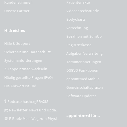
Kundenstimmen
Patientenakte
Unsere Partner
Videosprechstunde
Bodycharts
Verrechnung
Hilfreiches
Bezahlen mit SumUp
Hilfe & Support
Registrierkasse
Sicherheit und Datenschutz
Aufgaben Verwaltung
Systemanforderungen
Terminerinnerungen
Zu appointmed wechseln
DSGVO Funktionen
Häufig gestellte Fragen (FAQ)
appointmed Mobile
Die Antwort ist: JA!
Gemeinschaftspraxen
Software Updates
🎙 Podcast: hashtagPRAXIS
📨 Newsletter: News und Updates
appointmed für...
📘 E-Book: Mein Weg zum Physiotherapeuten