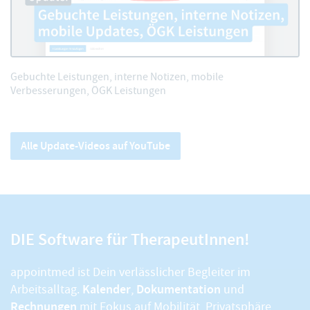
Gebuchte Leistungen, interne Notizen, mobile
Verbesserungen, ÖGK Leistungen
Alle Update-Videos auf YouTube
DIE Software für TherapeutInnen!
appointmed ist Dein verlässlicher Begleiter im
Kalender
Dokumentation
Arbeitsalltag.
,
und
Rechnungen
mit Fokus auf Mobilität, Privatsphäre,