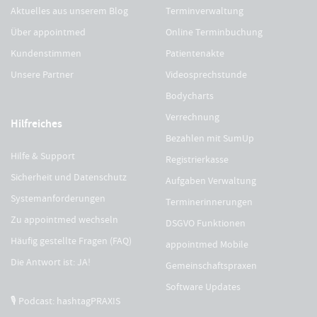
Aktuelles aus unserem Blog
Terminverwaltung
Über appointmed
Online Terminbuchung
Kundenstimmen
Patientenakte
Unsere Partner
Videosprechstunde
Bodycharts
Verrechnung
Hilfreiches
Bezahlen mit SumUp
Hilfe & Support
Registrierkasse
Sicherheit und Datenschutz
Aufgaben Verwaltung
Systemanforderungen
Terminerinnerungen
Zu appointmed wechseln
DSGVO Funktionen
Häufig gestellte Fragen (FAQ)
appointmed Mobile
Die Antwort ist: JA!
Gemeinschaftspraxen
Software Updates
🎙 Podcast: hashtagPRAXIS