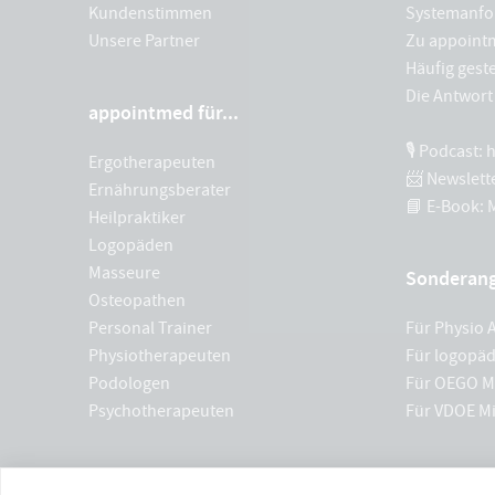
Kundenstimmen
Systemanfo
Unsere Partner
Zu appoint
Häufig geste
Die Antwort 
appointmed für...
🎙 Podcast:
Ergotherapeuten
📨 Newslett
Ernährungsberater
📘 E-Book:
Heilpraktiker
Logopäden
Masseure
Sonderan
Osteopathen
Personal Trainer
Für Physio A
Physiotherapeuten
Für logopäd
Podologen
Für OEGO Mi
Psychotherapeuten
Für VDOE Mi