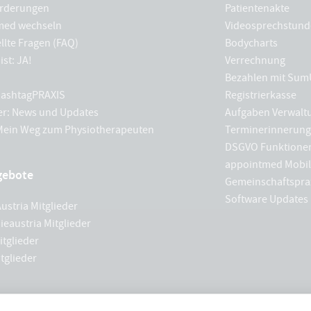
rderungen
Patientenakte
med wechseln
Videosprechstund
llte Fragen (FAQ)
Bodycharts
ist: JA!
Verrechnung
Bezahlen mit Sum
 hashtagPRAXIS
Registrierkasse
er: News und Updates
Aufgaben Verwalt
 Mein Weg zum Physiotherapeuten
Terminerinnerun
DSGVO Funktione
appointmed Mobil
gebote
Gemeinschaftspra
Software Updates
ustria Mitglieder
ieaustria Mitglieder
tglieder
tglieder