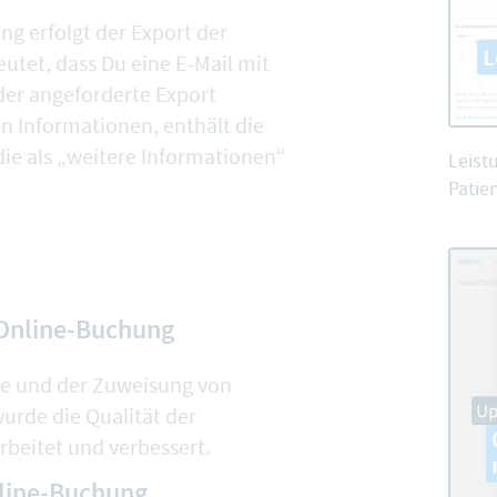
g erfolgt der
Export der
utet, dass Du eine E-Mail mit
der angeforderte Export
en Informationen, enthält die
ie als „
weitere Informationen
“
Leist
Patien
 Online-Buchung
e und der
Zuweisung von
wurde die Qualität der
beitet und verbessert.
nline-Buchung