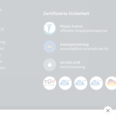
e
Zertifizierte Sicherheit
Physio Austria
Up
offizieller Kooperationspartner
ung
Datenspeicherung
gen
ausschließlich innerhalb der EU
n
e
AES256-GCM
Verschlüsselung
xen