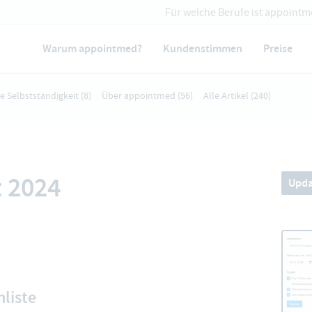
Für welche Berufe ist appointm
Warum appointmed?
Kundenstimmen
Preise
ie Selbstständigkeit
(8)
Über appointmed
(56)
Alle Artikel
(240)
 2024
Upda
nliste