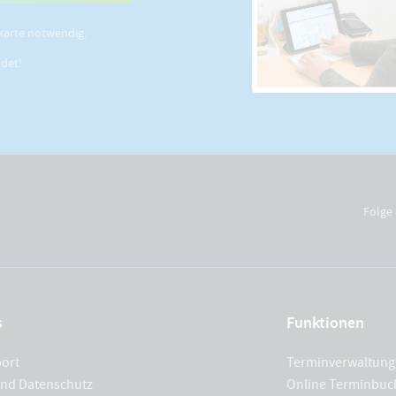
karte notwendig.
ldet!
Folge 
s
Funktionen
port
Terminverwaltung
und Datenschutz
Online Terminbu