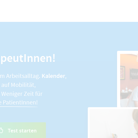
apeutInnen!
Kalender
im Arbeitsalltag.
,
auf Mobilität,
. Weniger Zeit für
e PatientInnen!
Test starten