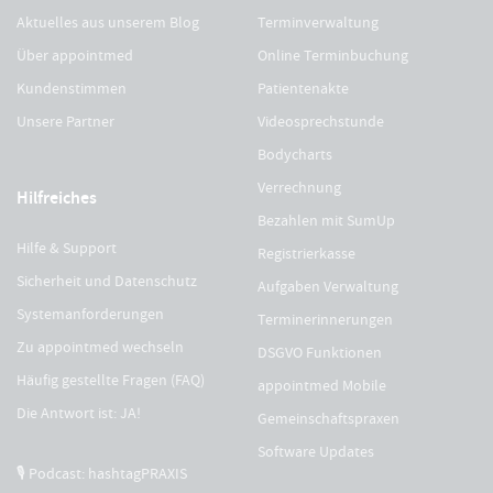
Aktuelles aus unserem Blog
Terminverwaltung
Über appointmed
Online Terminbuchung
Kundenstimmen
Patientenakte
Unsere Partner
Videosprechstunde
Bodycharts
Verrechnung
Hilfreiches
Bezahlen mit SumUp
Hilfe & Support
Registrierkasse
Sicherheit und Datenschutz
Aufgaben Verwaltung
Systemanforderungen
Terminerinnerungen
Zu appointmed wechseln
DSGVO Funktionen
Häufig gestellte Fragen (FAQ)
appointmed Mobile
Die Antwort ist: JA!
Gemeinschaftspraxen
Software Updates
🎙 Podcast: hashtagPRAXIS