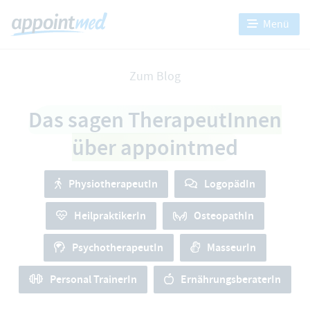
Menü
Zum Blog
Das sagen TherapeutInnen
über appointmed
PhysiotherapeutIn
LogopädIn
HeilpraktikerIn
OsteopathIn
PsychotherapeutIn
MasseurIn
Personal TrainerIn
ErnährungsberaterIn