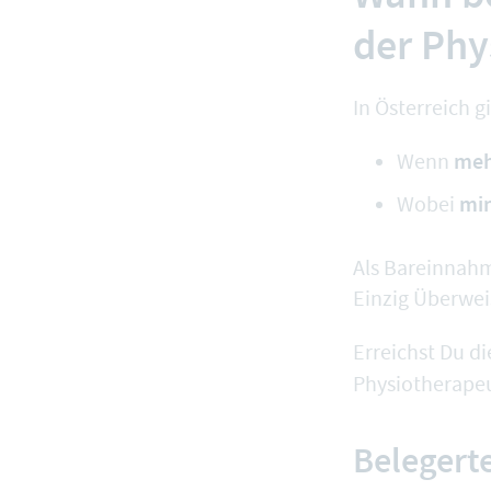
der Phy
In Österreich g
meh
Wenn
min
Wobei
Als Bareinnahm
Einzig Überwe
Erreichst Du 
Physiotherape
Belegerte