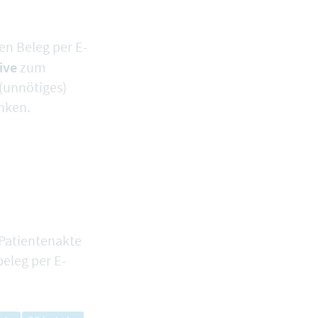
n Beleg per E-
ive
zum
(unnötiges)
nken.
 Patientenakte
beleg per E-