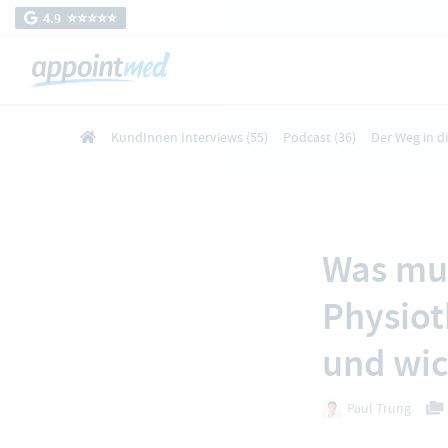
4.9 ⭐️⭐️⭐️⭐️⭐️
KundInnen Interviews
(55)
Podcast
(36)
Der Weg in d
Was mus
Physiot
und wic
Paul Trung