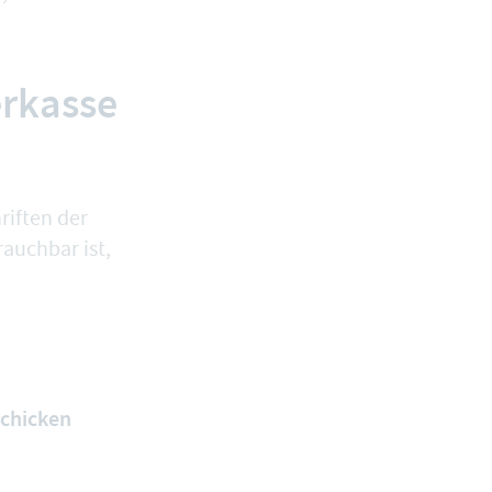
erkasse
riften der
rauchbar ist,
schicken