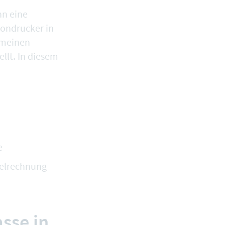
nn eine
Bondrucker in
 meinen
llt. In diesem
e
melrechnung
sse in