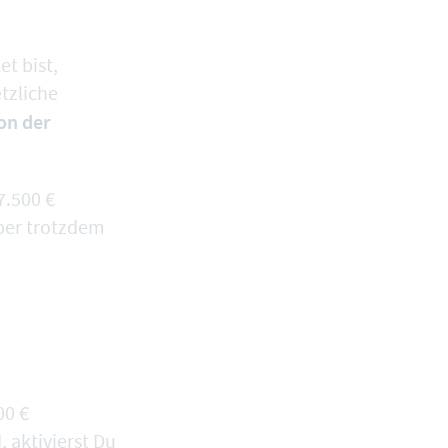
t bist,
tzliche
on der
7.500 €
aber trotzdem
00 €
 aktivierst Du