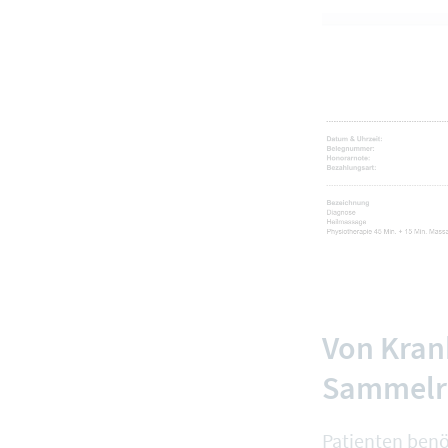
Von Kran
Sammelre
Patienten ben